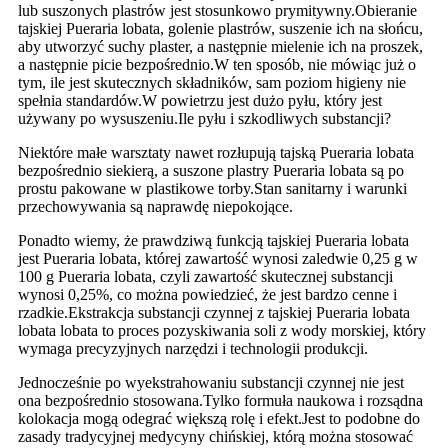
lub suszonych plastrów jest stosunkowo prymitywny.Obieranie
tajskiej Pueraria lobata, golenie plastrów, suszenie ich na słońcu,
aby utworzyć suchy plaster, a następnie mielenie ich na proszek,
a następnie picie bezpośrednio.W ten sposób, nie mówiąc już o
tym, ile jest skutecznych składników, sam poziom higieny nie
spełnia standardów.W powietrzu jest dużo pyłu, który jest
używany po wysuszeniu.Ile pyłu i szkodliwych substancji?
Niektóre małe warsztaty nawet rozłupują tajską Pueraria lobata
bezpośrednio siekierą, a suszone plastry Pueraria lobata są po
prostu pakowane w plastikowe torby.Stan sanitarny i warunki
przechowywania są naprawdę niepokojące.
Ponadto wiemy, że prawdziwą funkcją tajskiej Pueraria lobata
jest Pueraria lobata, której zawartość wynosi zaledwie 0,25 g w
100 g Pueraria lobata, czyli zawartość skutecznej substancji
wynosi 0,25%, co można powiedzieć, że jest bardzo cenne i
rzadkie.Ekstrakcja substancji czynnej z tajskiej Pueraria lobata
lobata lobata to proces pozyskiwania soli z wody morskiej, który
wymaga precyzyjnych narzędzi i technologii produkcji.
Jednocześnie po wyekstrahowaniu substancji czynnej nie jest
ona bezpośrednio stosowana.Tylko formuła naukowa i rozsądna
kolokacja mogą odegrać większą rolę i efekt.Jest to podobne do
zasady tradycyjnej medycyny chińskiej, którą można stosować