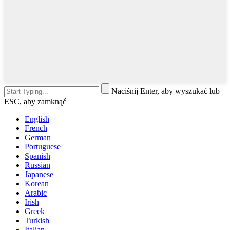
Naciśnij Enter, aby wyszukać lub
ESC, aby zamknąć
English
French
German
Portuguese
Spanish
Russian
Japanese
Korean
Arabic
Irish
Greek
Turkish
Italian