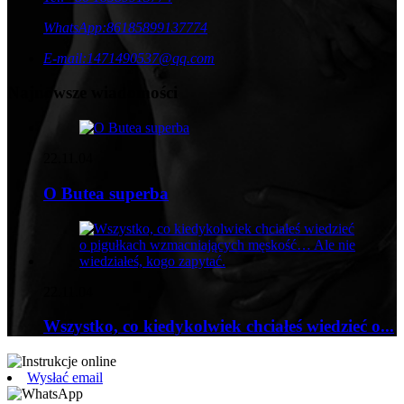
WhatsApp:
86185899137774
E-mail:
1471490537@qq.com
Najnowsze wiadomości
22.11.04
O Butea superba
22.11.04
Wszystko, co kiedykolwiek chciałeś wiedzieć o...
Wysłać email