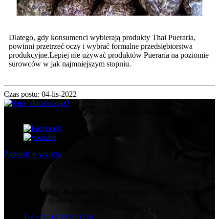
Dlatego, gdy konsumenci wybierają produkty Thai Pueraria,
powinni przetrzeć oczy i wybrać formalne przedsiębiorstwa
produkcyjne.Lepiej nie używać produktów Pueraria na poziomie
surowców w jak najmniejszym stopniu.
Czas postu: 04-lis-2022
© Copyright - 2010-2023 : Wszelkie prawa zastrzeżone. , , , , , ,
Poprosić o wycenę
Kontakt
Pokój 1312, budynek nauki i technologii, 27 Science Park
Avenue Nanning Guangxi, Chiny
Tel:
+86 18589913774