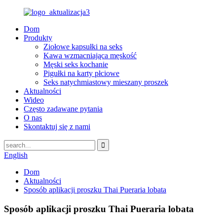
Dom
Produkty
Ziołowe kapsułki na seks
Kawa wzmacniająca męskość
Męski seks kochanie
Pigułki na karty płciowe
Seks natychmiastowy mieszany proszek
Aktualności
Wideo
Często zadawane pytania
O nas
Skontaktuj się z nami
English
Dom
Aktualności
Sposób aplikacji proszku Thai Pueraria lobata
Sposób aplikacji proszku Thai Pueraria lobata